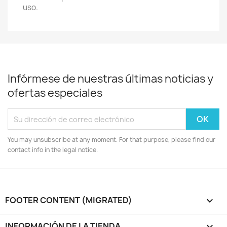
uso.
Infórmese de nuestras últimas noticias y
ofertas especiales
You may unsubscribe at any moment. For that purpose, please find our
contact info in the legal notice.
FOOTER CONTENT (MIGRATED)

INFORMACIÓN DE LA TIENDA
keyboard_arrow_down