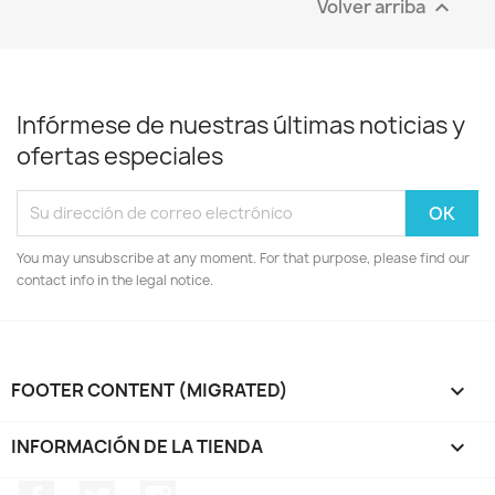
Volver arriba

Infórmese de nuestras últimas noticias y
ofertas especiales
You may unsubscribe at any moment. For that purpose, please find our
contact info in the legal notice.
FOOTER CONTENT (MIGRATED)

INFORMACIÓN DE LA TIENDA
keyboard_arrow_down
Facebook
Twitter
Instagram